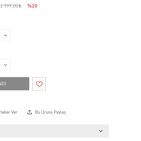
2.999,00
%20
NDİ
Haber Ver
Bu Ürünü Paylaş