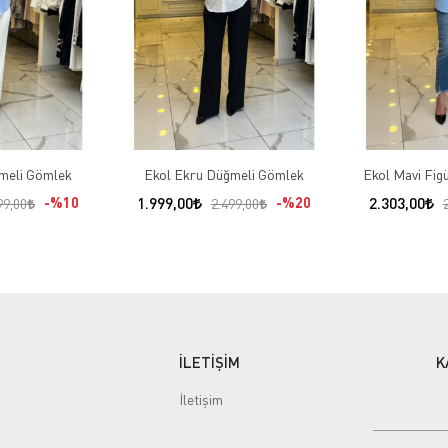
meli Gömlek
Ekol Ekru Düğmeli Gömlek
Ekol Mavi Fig
%10
1.999,00
%20
2.303,00
99,00
2.499,00
İLETİŞİM
K
İletişim