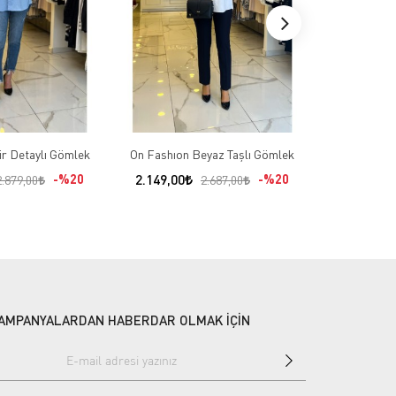
ür Detaylı Gömlek
On Fashıon Beyaz Taşlı Gömlek
Ekol Mavi 
%20
2.149,00
%20
2.124,00
2.879,00
2.687,00
AMPANYALARDAN HABERDAR OLMAK İÇİN