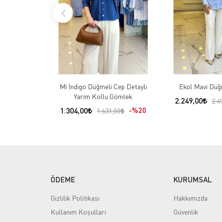
Mi İndigo Düğmeli Cep Detaylı
Ekol Mavi Düğ
Yarım Kollu Gömlek
2.249,00
2.4
1.304,00
%20
1.631,00
ÖDEME
KURUMSAL
Gizlilik Politikası
Hakkımızda
Kullanım Koşulları
Güvenlik