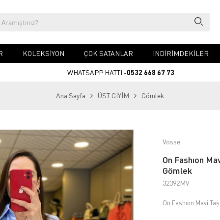
R
KOLEKSİYON
ÇOK SATANLAR
İNDİRİMDEKİLER
WHATSAPP HATTI -
0532 668 67 73
Ana Sayfa
ÜST GİYİM
Gömlek
Vosse
On Fashıon Mav
Gömlek
32392MV
On Fashıon Mavi Taş