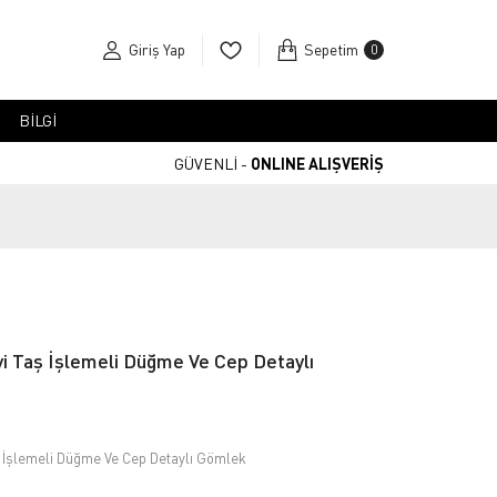
Giriş Yap
Sepetim
0
BİLGİ
GÜVENLİ -
ONLINE ALIŞVERİŞ
i Taş İşlemeli Düğme Ve Cep Detaylı
 İşlemeli Düğme Ve Cep Detaylı Gömlek