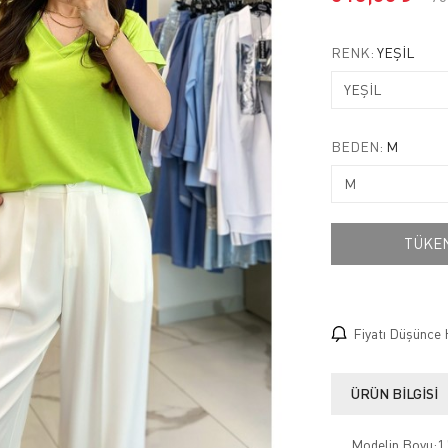
RENK:
YEŞİL
BEDEN:
M
TÜKE
Fiyatı Düşünce 
ÜRÜN BILGISI
Modelin Boyu:1.