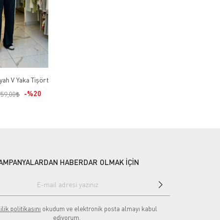
yah V Yaka Tişört
%20
959,00
AMPANYALARDAN HABERDAR OLMAK İÇİN
ilik politikasını
okudum ve elektronik posta almayı kabul
ediyorum.