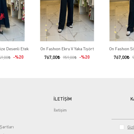
ize Desenli Etek
On Fashıon Ekru V Yaka Tişört
On Fashıon Si
%20
767,00
%20
767,00
49,00
959,00
İLETİŞİM
K
İletişim
Şartları
Gizl