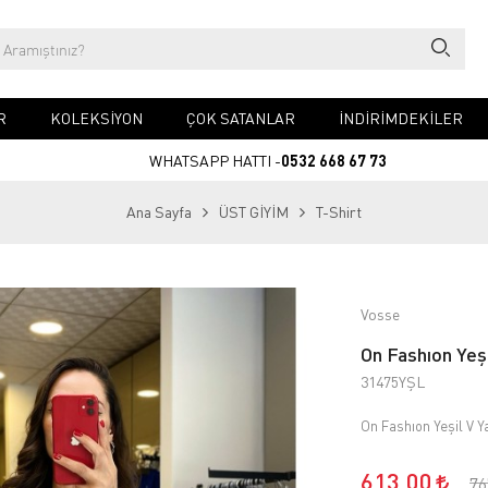
R
KOLEKSİYON
ÇOK SATANLAR
İNDİRİMDEKİLER
WHATSAPP HATTI -
0532 668 67 73
Ana Sayfa
ÜST GİYİM
T-Shirt
Vosse
On Fashıon Yeşi
31475YŞL
On Fashıon Yeşil V Y
613,00
76