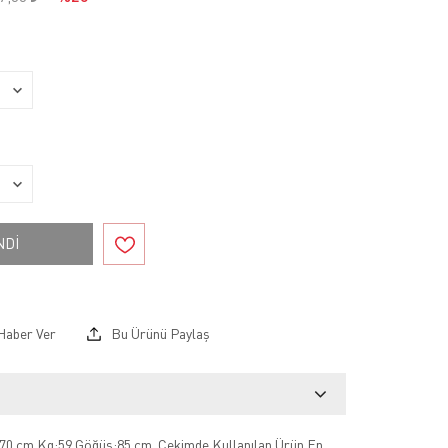
NDİ
Haber Ver
Bu Ürünü Paylaş
70 cm Kg:59 Göğüs:85 cm .Çekimde Kullanılan Ürün En