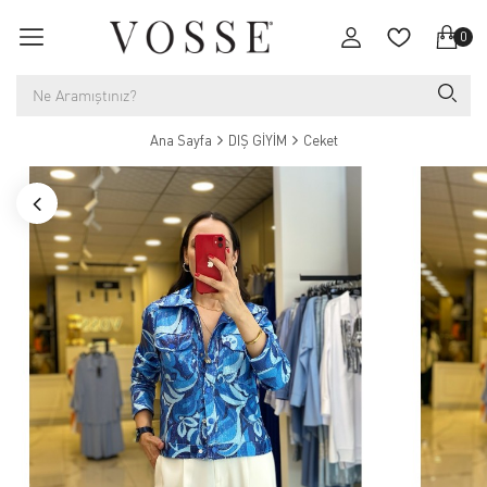
0
Ana Sayfa
DIŞ GİYİM
Ceket