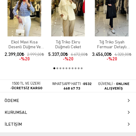
Ekol Mavi Kısa
Tığ Triko Ekru
Tığ Triko Siyah
Desenli Düğme Ve
Düğmeli Ceket
Fermuar Detaylı
Cep Detaylı Blazer
Çıtçıtlı Ceket
2.399,00
5.337,00
3.456,00
2.999,00
6.672,00
4.320,00
Ceket
%20
%20
%20
1500 TL VE ÜZERİ
WHATSAPP HATTI -
0532
GÜVENLİ -
ONLINE
-
ÜCRETSİZ KARGO
668 67 73
ALIŞVERİŞ
ÖDEME
KURUMSAL
İLETİŞİM