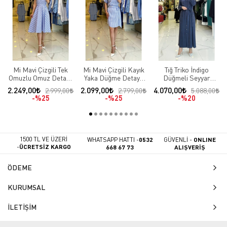
Mi Mavi Çizgili Tek
Mi Mavi Çizgili Kayık
Tığ Triko İndigo
Omuzlu Omuz Detaylı
Yaka Düğme Detaylı
Düğmeli Seyyar
Elbise
Kuşaklı Elbise
Kuşaklı Fermuar
2.249,00
2.099,00
4.070,00
2.999,00
2.799,00
5.088,00
Detaylı Cepli Elbise
%25
%25
%20
1500 TL VE ÜZERİ
WHATSAPP HATTI -
0532
GÜVENLİ -
ONLINE
-
ÜCRETSİZ KARGO
668 67 73
ALIŞVERİŞ
ÖDEME
KURUMSAL
İLETİŞİM