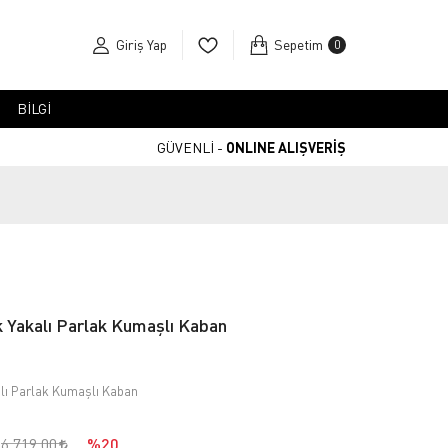
Giriş Yap
Sepetim
0
BİLGİ
GÜVENLİ -
ONLINE ALIŞVERİŞ
k Yakalı Parlak Kumaşlı Kaban
alı Parlak Kumaşlı Kaban
6.719,00
%20