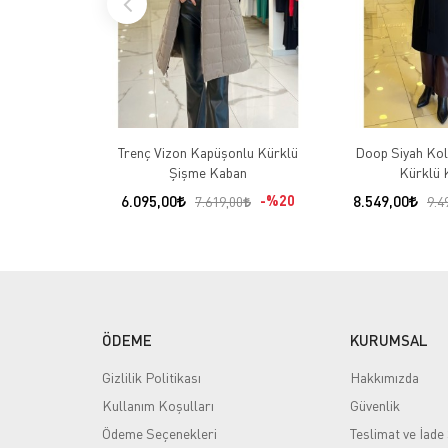
Trenç Vizon Kapüşonlu Kürklü
Doop Siyah Koll
Şişme Kaban
Kürklü 
6.095,00
%20
8.549,00
7.619,00
9.4
ÖDEME
KURUMSAL
Gizlilik Politikası
Hakkımızda
Kullanım Koşulları
Güvenlik
Ödeme Seçenekleri
Teslimat ve İade 