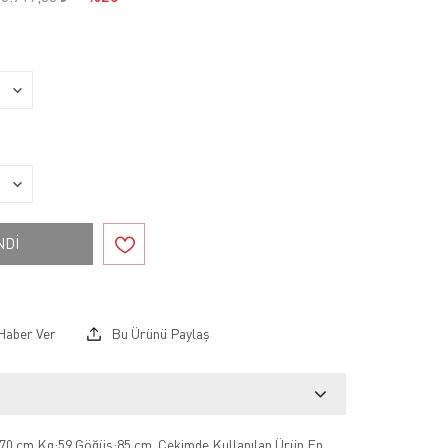
NDİ
Haber Ver
Bu Ürünü Paylaş
70 cm Kg:59 Göğüs:85 cm .Çekimde Kullanılan Ürün En