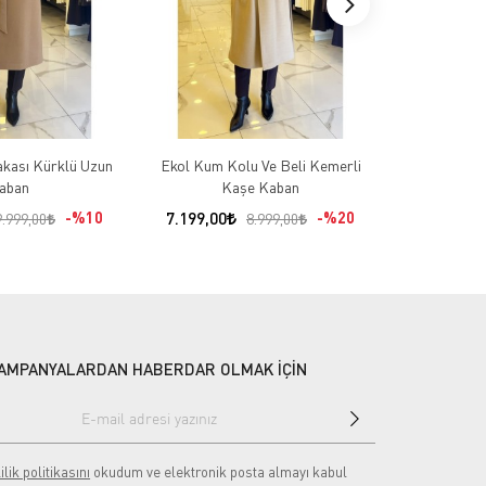
kası Kürklü Uzun
Ekol Kum Kolu Ve Beli Kemerli
Ekol Bordo 
aban
Kaşe Kaban
Apo
%10
7.199,00
%20
8.099,00
9.999,00
8.999,00
AMPANYALARDAN HABERDAR OLMAK İÇİN
ilik politikasını
okudum ve elektronik posta almayı kabul