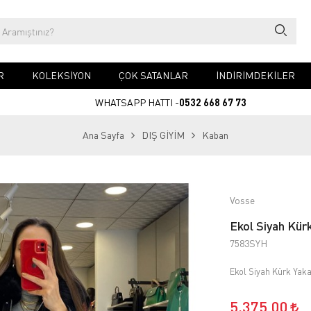
R
KOLEKSİYON
ÇOK SATANLAR
İNDİRİMDEKİLER
WHATSAPP HATTI -
0532 668 67 73
Ana Sayfa
DIŞ GİYİM
Kaban
Vosse
Ekol Siyah Kür
7583SYH
Ekol Siyah Kürk Yak
5.375,00