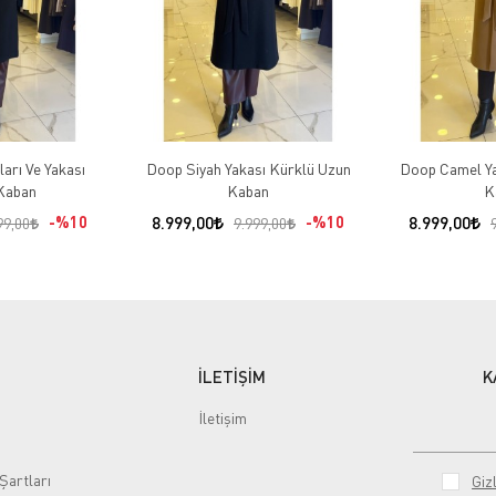
arı Ve Yakası
Doop Siyah Yakası Kürklü Uzun
Doop Camel Ya
Kaban
Kaban
K
%10
8.999,00
%10
8.999,00
99,00
9.999,00
İLETİŞİM
K
İletişim
Şartları
Gizl