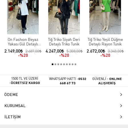
On Fashıon Beyaz
Tığ Triko Siyah Deri
Tığ Triko Yeşil Düğme
Yakası Gül Detaylı
Detaylı Triko Tunik
Detaylı Rayon Tunik
Tunik
2.149,00
4.247,00
2.672,00
2.687,00
5.308,00
3.340,00
%20
%20
%20
1500 TL VE ÜZERİ
WHATSAPP HATTI -
0532
GÜVENLİ -
ONLINE
-
ÜCRETSİZ KARGO
668 67 73
ALIŞVERİŞ
ÖDEME
KURUMSAL
İLETİŞİM