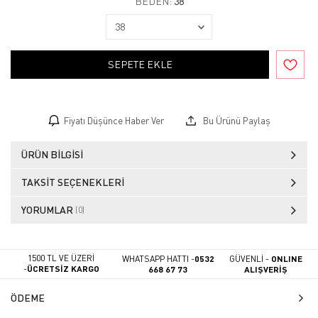
BEDEN:
38
SEPETE EKLE
Fiyatı Düşünce Haber Ver
Bu Ürünü Paylaş
ÜRÜN BILGISI
TAKSIT SEÇENEKLERI
YORUMLAR
(0)
1500 TL VE ÜZERİ
WHATSAPP HATTI -
0532
GÜVENLİ -
ONLINE
-
ÜCRETSİZ KARGO
668 67 73
ALIŞVERİŞ
ÖDEME