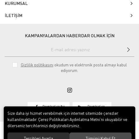
KURUMSAL
İLETİŞİM
KAMPANYALARDAN HABERDAR OLMAK İÇİN
Gizlilik politikasını
okudum ve elektronik posta almayı kabul
ediyorum.
Download on the
Download on
App Store
Google play
Size daha iyi hizmet verebilmek için internet sitemizde çerezler
kullanılmaktadır. Çerez Politikaları Aydınlatma Metni’ni okuyabilir ve
dilerseniz tercihlerinizi değiştirebilirsiniz.
Tercihleri Ayarla
Tümünü Kabul Et