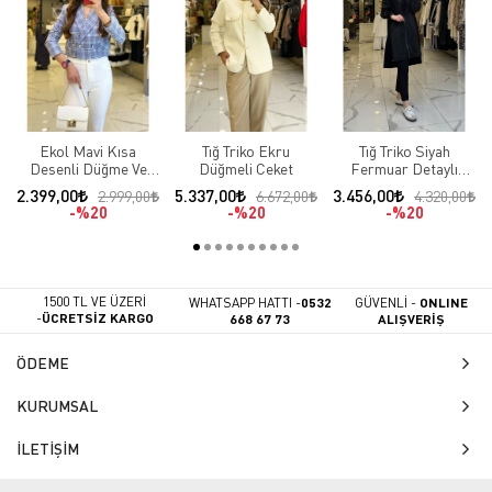
Ekol Mavi Kısa
Tığ Triko Ekru
Tığ Triko Siyah
Desenli Düğme Ve
Düğmeli Ceket
Fermuar Detaylı
Cep Detaylı Blazer
Çıtçıtlı Ceket
2.399,00
5.337,00
3.456,00
2.999,00
6.672,00
4.320,00
Ceket
%20
%20
%20
1500 TL VE ÜZERİ
WHATSAPP HATTI -
0532
GÜVENLİ -
ONLINE
-
ÜCRETSİZ KARGO
668 67 73
ALIŞVERİŞ
ÖDEME
KURUMSAL
İLETİŞİM