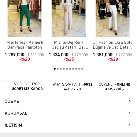
Miarte Yeşil Kemerli
Miarte Bej Renk
On Fashıon Ekru Gold
Dar Paça Pantolon
Geçişli Astarlı Beli
Düğme Ve Cep Detaylı
Lastikli Pantolon
Duble Paça Pantolon
1.289,00
1.334,00
1.381,00
1.611,00
1.779,00
1.727,00
%20
%25
%20
1500 TL VE ÜZERİ
WHATSAPP HATTI -
0532
GÜVENLİ -
ONLINE
-
ÜCRETSİZ KARGO
668 67 73
ALIŞVERİŞ
ÖDEME
KURUMSAL
İLETİŞİM