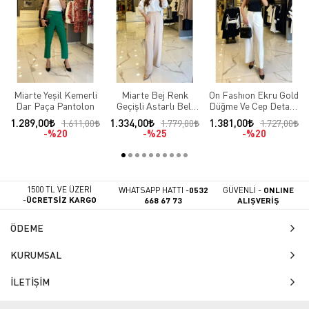
Miarte Yeşil Kemerli
Miarte Bej Renk
On Fashıon Ekru Gold
Dar Paça Pantolon
Geçişli Astarlı Beli
Düğme Ve Cep Detaylı
Lastikli Pantolon
Duble Paça Pantolon
1.289,00
1.334,00
1.381,00
1.611,00
1.779,00
1.727,00
%20
%25
%20
1500 TL VE ÜZERİ
WHATSAPP HATTI -
0532
GÜVENLİ -
ONLINE
-
ÜCRETSİZ KARGO
668 67 73
ALIŞVERİŞ
ÖDEME
KURUMSAL
İLETİŞİM