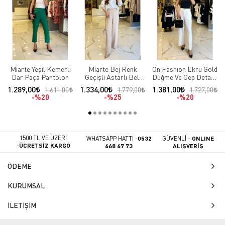
Miarte Yeşil Kemerli
Miarte Bej Renk
On Fashıon Ekru Gold
Dar Paça Pantolon
Geçişli Astarlı Beli
Düğme Ve Cep Detaylı
Lastikli Pantolon
Duble Paça Pantolon
1.289,00
1.334,00
1.381,00
1.611,00
1.779,00
1.727,00
%20
%25
%20
1500 TL VE ÜZERİ
WHATSAPP HATTI -
0532
GÜVENLİ -
ONLINE
-
ÜCRETSİZ KARGO
668 67 73
ALIŞVERİŞ
ÖDEME
KURUMSAL
İLETİŞİM