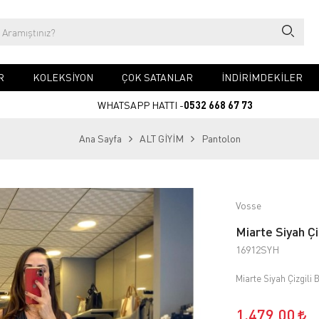
R
KOLEKSİYON
ÇOK SATANLAR
İNDİRİMDEKİLER
WHATSAPP HATTI -
0532 668 67 73
Ana Sayfa
ALT GİYİM
Pantolon
Vosse
Miarte Siyah Çi
16912SYH
Miarte Siyah Çizgili
1.479,00