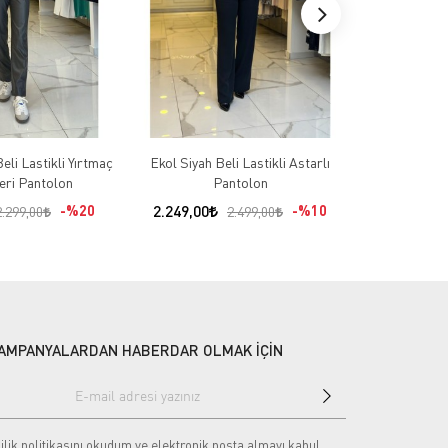
eli Lastikli Yırtmaç
Ekol Siyah Beli Lastikli Astarlı
Miarte E
eri Pantolon
Pantolon
%20
2.249,00
%10
1.480,00
2.299,00
2.499,00
AMPANYALARDAN HABERDAR OLMAK İÇİN
ilik politikasını
okudum ve elektronik posta almayı kabul