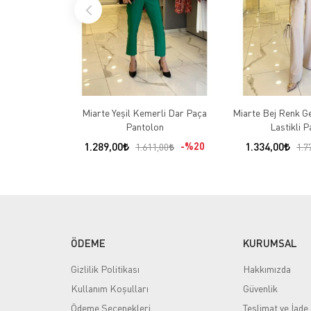
Miarte Yeşil Kemerli Dar Paça
Miarte Bej Renk Geç
Pantolon
Lastikli 
1.289,00
%20
1.334,00
1.611,00
1.7
ÖDEME
KURUMSAL
Gizlilik Politikası
Hakkımızda
Kullanım Koşulları
Güvenlik
Ödeme Seçenekleri
Teslimat ve İade 