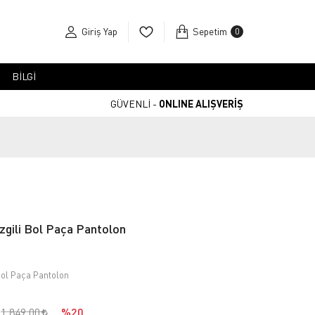
Giriş Yap
Sepetim
0
BİLGİ
GÜVENLİ -
ONLINE ALIŞVERİŞ
zgili Bol Paça Pantolon
 Bol Paça Pantolon
1.849,00
%20