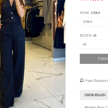
RENK:
SİYAH
BEDEN:
40
TÜKE
Fiyatı Düşünce 
ÜRÜN BILGISI
Modelin Boyu:1.