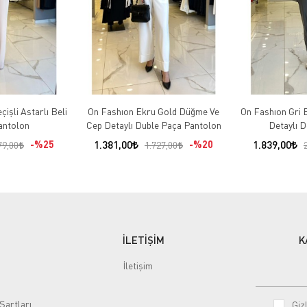
işli Astarlı Beli
On Fashıon Ekru Gold Düğme Ve
On Fashıon Gri B
Pantolon
Cep Detaylı Duble Paça Pantolon
Detaylı D
%25
1.381,00
%20
1.839,00
79,00
1.727,00
İLETİŞİM
K
İletişim
Şartları
Gizl