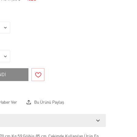
NDİ
Haber Ver
Bu Ürünü Paylaş
70 cm Kg:59 Göğüs:85 cm .Çekimde Kullanılan Ürün En