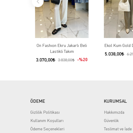
On Fashıon Ekru Jakarlı Beli
Ekol Kum Gold 
Lastikli Takım
5.038,00
6.2
3.070,00
%20
3.838,00
ÖDEME
KURUMSAL
Gizlilik Politikası
Hakkımızda
Kullanım Koşulları
Güvenlik
Ödeme Seçenekleri
Teslimat ve İade 