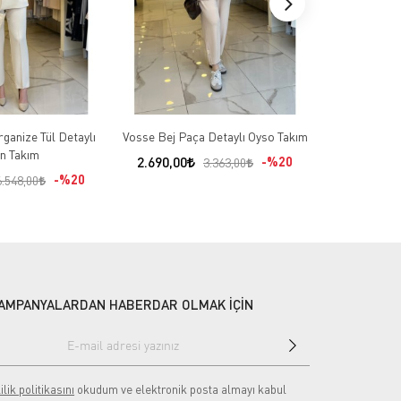
ganize Tül Detaylı
Vosse Bej Paça Detaylı Oyso Takım
Sİ Design Be
n Takım
İşl
2.690,00
%20
3.363,00
%20
5.451,00
6.548,00
AMPANYALARDAN HABERDAR OLMAK İÇİN
ilik politikasını
okudum ve elektronik posta almayı kabul