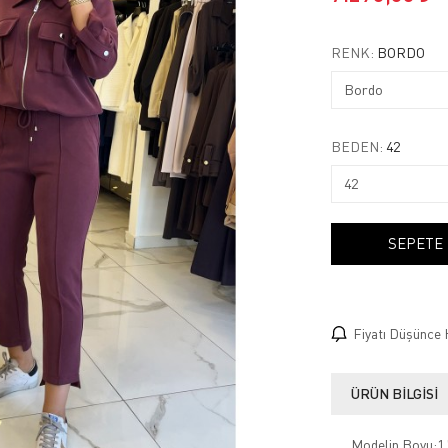
RENK:
BORDO
BEDEN:
42
SEPETE
Fiyatı Düşünce 
ÜRÜN BILGISI
Modelin Boyu:1.