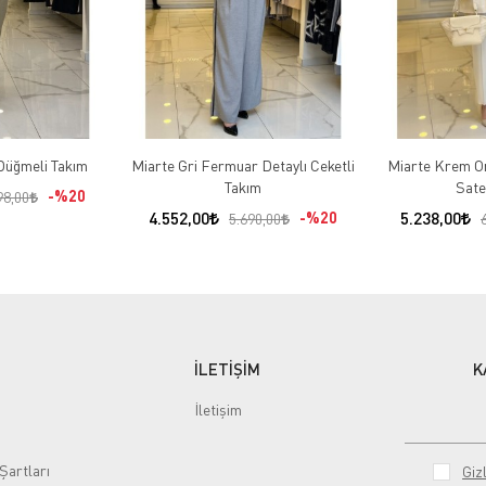
Düğmeli Takım
Miarte Gri Fermuar Detaylı Ceketli
Miarte Krem Or
Takım
Sate
%20
98,00
4.552,00
%20
5.238,00
5.690,00
İLETİŞİM
K
İletişim
Şartları
Gizl