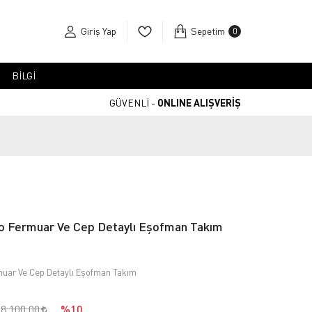
Giriş Yap
Sepetim
0
BİLGİ
GÜVENLİ -
ONLINE ALIŞVERİŞ
do Fermuar Ve Cep Detaylı Eşofman Takım
muar Ve Cep Detaylı Eşofman Takım
8.100,00
%10