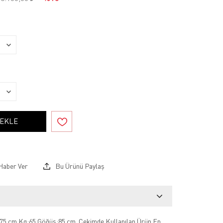
 EKLE
Haber Ver
Bu Ürünü Paylaş
75 cm Kg:65 Göğüs:85 cm .Çekimde Kullanılan Ürün En