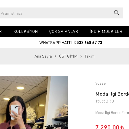
R
KOLEKSİYON
ÇOK SATANLAR
İNDİRİMDEKİLER
WHATSAPP HATTI -
0532 668 67 73
Ana Sayfa
ÜST GİYİM
Takım
Vosse
Moda İlgi Bor
15065BRD
Moda İlgi Bordo Fer
7.290,00