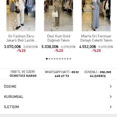
On Fashıon Ekru
Ekol Kum Gold
Miarte Gri Fermuar
Jakarlı Beli Lastikli
Düğmeli Takım
Detaylı Ceketli Takım
Takım
3.070,00
5.038,00
4.552,00
3.838,00
6.298,00
5.690,00
%20
%20
%20
1500 TL VE ÜZERİ
WHATSAPP HATTI -
0532
GÜVENLİ -
ONLINE
-
ÜCRETSİZ KARGO
668 67 73
ALIŞVERİŞ
ÖDEME
KURUMSAL
İLETİŞİM