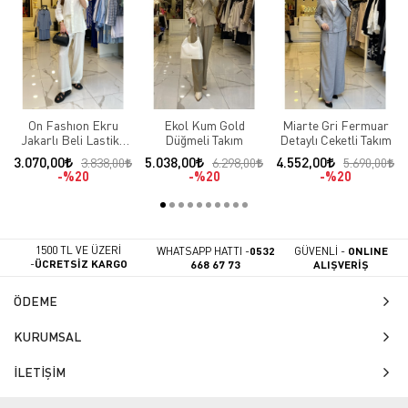
On Fashıon Ekru
Ekol Kum Gold
Miarte Gri Fermuar
Jakarlı Beli Lastikli
Düğmeli Takım
Detaylı Ceketli Takım
Takım
3.070,00
5.038,00
4.552,00
3.838,00
6.298,00
5.690,00
%20
%20
%20
1500 TL VE ÜZERİ
WHATSAPP HATTI -
0532
GÜVENLİ -
ONLINE
-
ÜCRETSİZ KARGO
668 67 73
ALIŞVERİŞ
ÖDEME
KURUMSAL
İLETİŞİM