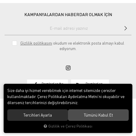
KAMPANYALARDAN HABERDAR OLMAK İÇİN
Gizlilik politikasını
okudum ve elektronik posta almayı kabul
ediyorum.
Download on the
Download on
App Store
Google play
Size daha iyi hizmet verebilmek için internet sitemizde çerezler
kullanılmaktadır. Çerez Politikaları Aydınlatma Metni’ni okuyabilir ve
dilerseniz tercihlerinizi değiştirebilirsiniz.
Tercihleri Ayarla
Tümünü Kabul Et
© 2020
Vosse Tekstil San ve Tic Ltd Şti
. Tüm hakları saklıdır.
Gizlilik ve Çerez Politikası