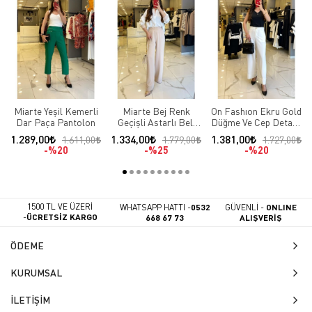
Miarte Yeşil Kemerli
Miarte Bej Renk
On Fashıon Ekru Gold
Dar Paça Pantolon
Geçişli Astarlı Beli
Düğme Ve Cep Detaylı
Lastikli Pantolon
Duble Paça Pantolon
1.289,00
1.334,00
1.381,00
1.611,00
1.779,00
1.727,00
%20
%25
%20
1500 TL VE ÜZERİ
WHATSAPP HATTI -
0532
GÜVENLİ -
ONLINE
-
ÜCRETSİZ KARGO
668 67 73
ALIŞVERİŞ
ÖDEME
KURUMSAL
İLETİŞİM