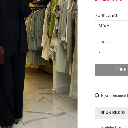
RENK:
SİYAH
BEDEN:
3
TÜKE
Fiyatı Düşünce 
ÜRÜN BILGISI
Modelin Boyu:1.