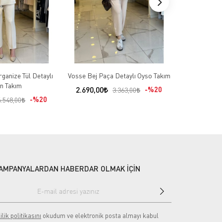
ganize Tül Detaylı
Vosse Bej Paça Detaylı Oyso Takım
Sİ Design Be
n Takım
İşl
2.690,00
%20
3.363,00
%20
5.451,00
6.548,00
AMPANYALARDAN HABERDAR OLMAK İÇİN
ilik politikasını
okudum ve elektronik posta almayı kabul