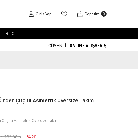
Giriş Yap
Sepetim
0
BİLGİ
GÜVENLİ -
ONLINE ALIŞVERİŞ
 Önden Çıtçıtlı Asimetrik Oversize Takım
 Çıtçıtlı Asimetrik Oversize Takım
4.232,00
%20