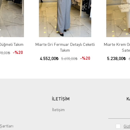
Düğmeli Takım
Miarte Gri Fermuar Detaylı Ceketli
Miarte Krem Or
Takım
Sate
%20
98,00
4.552,00
%20
5.238,00
5.690,00
İLETİŞİM
K
İletişim
Şartları
Gizl