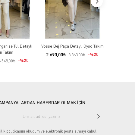
ganize Tül Detaylı
Vosse Bej Paça Detaylı Oyso Takım
Sİ Design Be
n Takım
İşl
2.690,00
%20
3.363,00
%20
5.451,00
6.548,00
AMPANYALARDAN HABERDAR OLMAK İÇİN
ilik politikasını
okudum ve elektronik posta almayı kabul