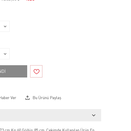
NDİ
Haber Ver
Bu Ürünü Paylaş
73 cm Kg:60 Göğüs:85 cm .Çekimde Kullanılan Ürün En