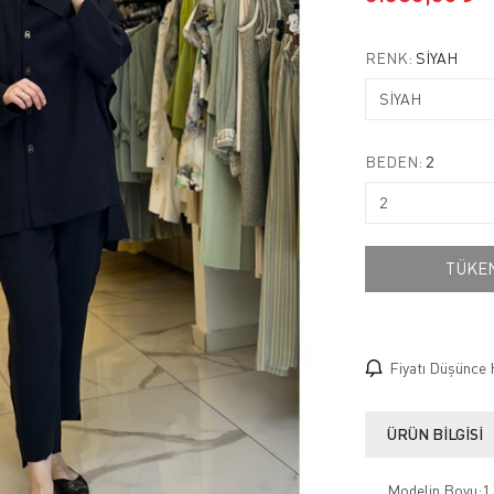
RENK:
SİYAH
BEDEN:
2
TÜKE
Fiyatı Düşünce 
ÜRÜN BILGISI
Modelin Boyu:1.