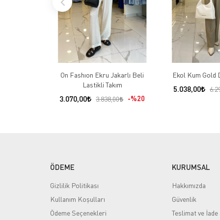
On Fashıon Ekru Jakarlı Beli
Ekol Kum Gold 
Lastikli Takım
5.038,00
6.2
3.070,00
%20
3.838,00
ÖDEME
KURUMSAL
Gizlilik Politikası
Hakkımızda
Kullanım Koşulları
Güvenlik
Ödeme Seçenekleri
Teslimat ve İade 