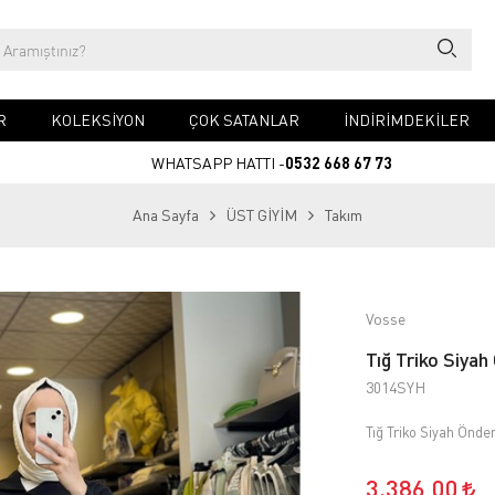
R
KOLEKSİYON
ÇOK SATANLAR
İNDİRİMDEKİLER
WHATSAPP HATTI -
0532 668 67 73
Ana Sayfa
ÜST GİYİM
Takım
Vosse
Tığ Triko Siyah
3014SYH
Tığ Triko Siyah Önden
3.386,00