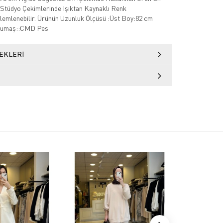
Stüdyo Çekimlerinde Işıktan Kaynaklı Renk
zlemlenebilir. Ürünün Uzunluk Ölçüsü :Üst Boy:82 cm
Kumaş::CMD Pes
EKLERI