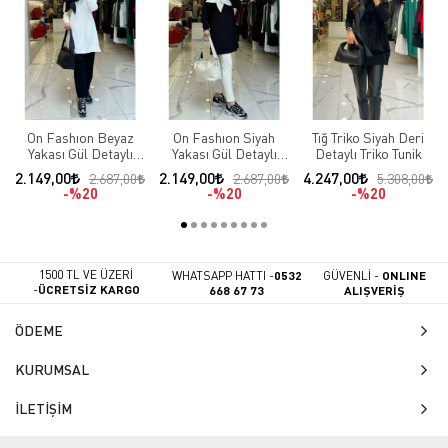
On Fashıon Beyaz
On Fashıon Siyah
Tığ Triko Siyah Deri
Yakası Gül Detaylı
Yakası Gül Detaylı
Detaylı Triko Tunik
Tunik
Tunik
2.149,00
2.149,00
4.247,00
2.687,00
2.687,00
5.308,00
%20
%20
%20
1500 TL VE ÜZERİ
WHATSAPP HATTI -
0532
GÜVENLİ -
ONLINE
-
ÜCRETSİZ KARGO
668 67 73
ALIŞVERİŞ
ÖDEME
KURUMSAL
İLETİŞİM