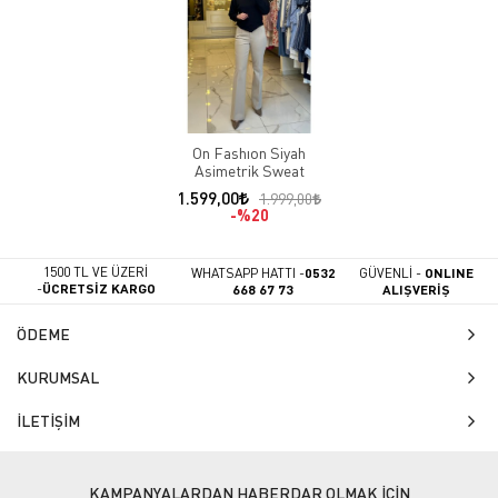
On Fashıon Siyah
Asimetrik Sweat
1.599,00
1.999,00
%20
1500 TL VE ÜZERİ
WHATSAPP HATTI -
0532
GÜVENLİ -
ONLINE
-
ÜCRETSİZ KARGO
668 67 73
ALIŞVERİŞ
ÖDEME
KURUMSAL
İLETİŞİM
KAMPANYALARDAN HABERDAR OLMAK İÇİN