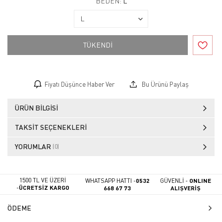
BEDEN:
L
TÜKENDİ
Fiyatı Düşünce Haber Ver
Bu Ürünü Paylaş
ÜRÜN BILGISI
TAKSIT SEÇENEKLERI
YORUMLAR
(0)
1500 TL VE ÜZERİ
WHATSAPP HATTI -
0532
GÜVENLİ -
ONLINE
-
ÜCRETSİZ KARGO
668 67 73
ALIŞVERİŞ
ÖDEME