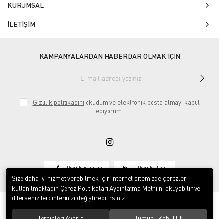
KURUMSAL
İLETİŞİM
KAMPANYALARDAN HABERDAR OLMAK İÇİN
Gizlilik politikasını
okudum ve elektronik posta almayı kabul
ediyorum.
Download on the
Download on
App Store
Google play
Size daha iyi hizmet verebilmek için internet sitemizde çerezler
kullanılmaktadır. Çerez Politikaları Aydınlatma Metni’ni okuyabilir ve
dilerseniz tercihlerinizi değiştirebilirsiniz.
Tercihleri Ayarla
Tümünü Kabul Et