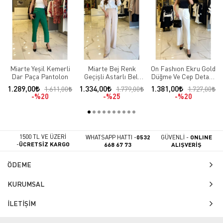
Miarte Yeşil Kemerli
Miarte Bej Renk
On Fashıon Ekru Gold
Dar Paça Pantolon
Geçişli Astarlı Beli
Düğme Ve Cep Detaylı
Lastikli Pantolon
Duble Paça Pantolon
1.289,00
1.334,00
1.381,00
1.611,00
1.779,00
1.727,00
%20
%25
%20
1500 TL VE ÜZERİ
WHATSAPP HATTI -
0532
GÜVENLİ -
ONLINE
-
ÜCRETSİZ KARGO
668 67 73
ALIŞVERİŞ
ÖDEME
KURUMSAL
İLETİŞİM