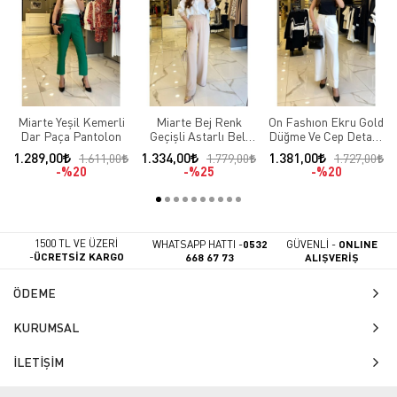
Miarte Yeşil Kemerli
Miarte Bej Renk
On Fashıon Ekru Gold
Dar Paça Pantolon
Geçişli Astarlı Beli
Düğme Ve Cep Detaylı
Lastikli Pantolon
Duble Paça Pantolon
1.289,00
1.334,00
1.381,00
1.611,00
1.779,00
1.727,00
%20
%25
%20
1500 TL VE ÜZERİ
WHATSAPP HATTI -
0532
GÜVENLİ -
ONLINE
-
ÜCRETSİZ KARGO
668 67 73
ALIŞVERİŞ
ÖDEME
KURUMSAL
İLETİŞİM