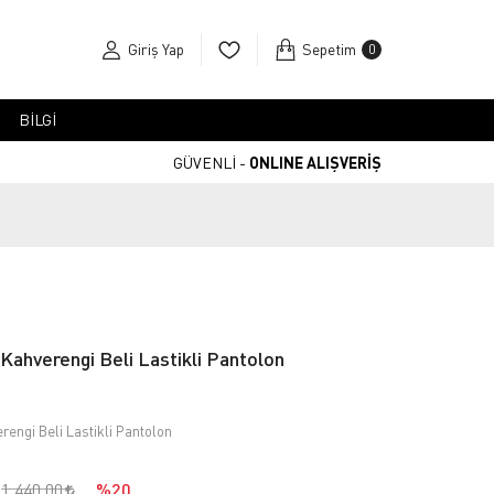
Giriş Yap
Sepetim
0
BİLGİ
GÜVENLİ -
ONLINE ALIŞVERİŞ
Kahverengi Beli Lastikli Pantolon
engi Beli Lastikli Pantolon
1.440,00
%20