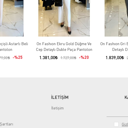
işli Astarlı Beli
On Fashıon Ekru Gold Düğme Ve
On Fashıon Gri B
Pantolon
Cep Detaylı Duble Paça Pantolon
Detaylı D
%25
1.381,00
%20
1.839,00
79,00
1.727,00
İLETİŞİM
K
İletişim
Şartları
Gizl