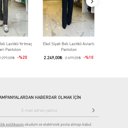
eli Lastikli Yırtmaç
Ekol Siyah Beli Lastikli Astarlı
Miarte E
eri Pantolon
Pantolon
%20
2.249,00
%10
1.480,00
2.299,00
2.499,00
AMPANYALARDAN HABERDAR OLMAK İÇİN
ilik politikasını
okudum ve elektronik posta almayı kabul