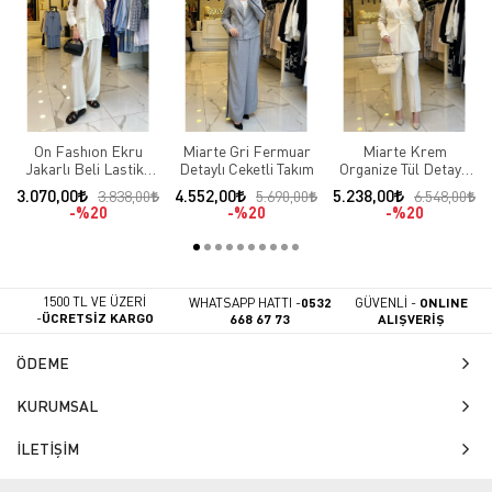
On Fashıon Ekru
Miarte Gri Fermuar
Miarte Krem
Jakarlı Beli Lastikli
Detaylı Ceketli Takım
Organize Tül Detaylı
Takım
Saten Takım
3.070,00
4.552,00
5.238,00
3.838,00
5.690,00
6.548,00
%20
%20
%20
1500 TL VE ÜZERİ
WHATSAPP HATTI -
0532
GÜVENLİ -
ONLINE
-
ÜCRETSİZ KARGO
668 67 73
ALIŞVERİŞ
ÖDEME
KURUMSAL
İLETİŞİM