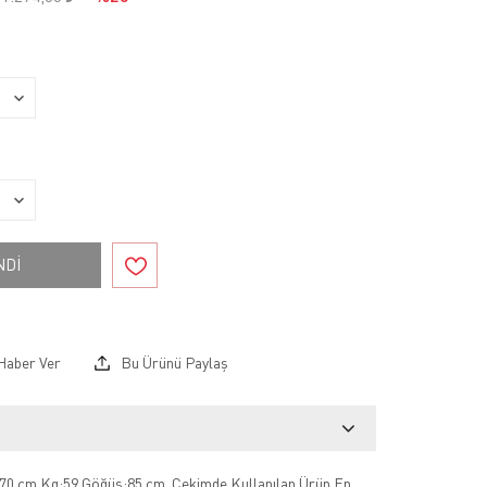
NDİ
Haber Ver
Bu Ürünü Paylaş
70 cm Kg:59 Göğüs:85 cm .Çekimde Kullanılan Ürün En