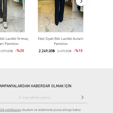
eli Lastikli Yırtmaç
Ekol Siyah Beli Lastikli Astarlı
Miarte E
eri Pantolon
Pantolon
%20
2.249,00
%10
1.480,00
2.299,00
2.499,00
AMPANYALARDAN HABERDAR OLMAK İÇİN
ilik politikasını
okudum ve elektronik posta almayı kabul