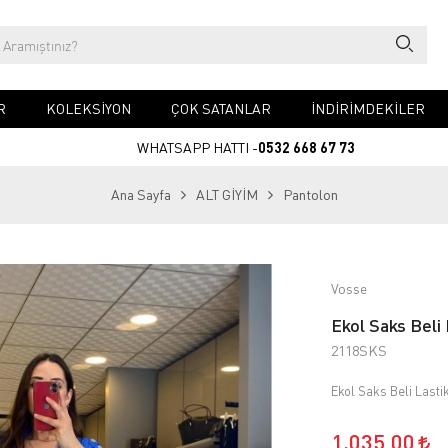
R
KOLEKSİYON
ÇOK SATANLAR
İNDİRİMDEKİLER
WHATSAPP HATTI -
0532 668 67 73
Ana Sayfa
ALT GİYİM
Pantolon
Vosse
Ekol Saks Beli 
2118SKS
Ekol Saks Beli Lasti
1.035,00