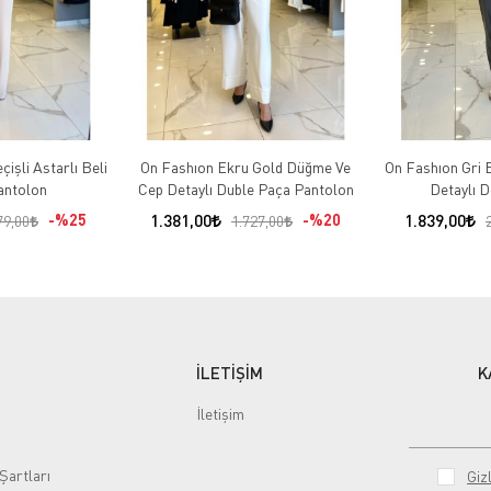
işli Astarlı Beli
On Fashıon Ekru Gold Düğme Ve
On Fashıon Gri B
Pantolon
Cep Detaylı Duble Paça Pantolon
Detaylı D
%25
1.381,00
%20
1.839,00
79,00
1.727,00
İLETİŞİM
K
İletişim
Şartları
Gizl