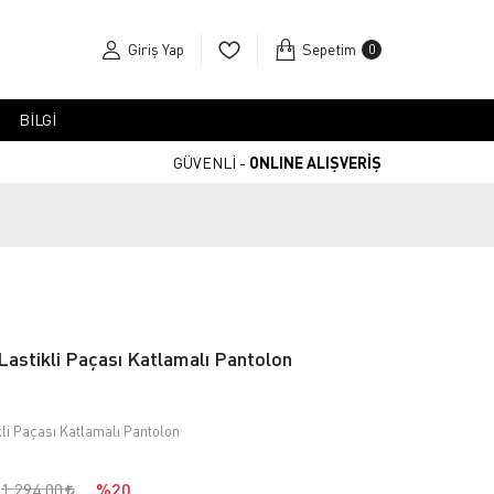
Giriş Yap
Sepetim
0
BİLGİ
GÜVENLİ -
ONLINE ALIŞVERİŞ
Lastikli Paçası Katlamalı Pantolon
kli Paçası Katlamalı Pantolon
1.294,00
%20