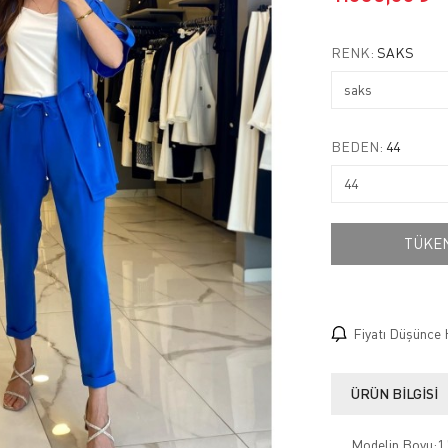
RENK:
SAKS
BEDEN:
44
TÜKE
Fiyatı Düşünce 
ÜRÜN BILGISI
Modelin Boyu:1.