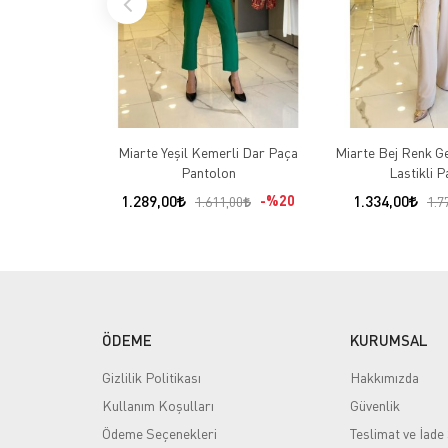
Miarte Yeşil Kemerli Dar Paça
Miarte Bej Renk Geç
Pantolon
Lastikli 
1.289,00
%20
1.334,00
1.611,00
1.7
ÖDEME
KURUMSAL
Gizlilik Politikası
Hakkımızda
Kullanım Koşulları
Güvenlik
Ödeme Seçenekleri
Teslimat ve İade 