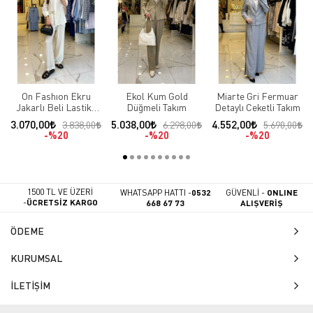
On Fashıon Ekru
Ekol Kum Gold
Miarte Gri Fermuar
Jakarlı Beli Lastikli
Düğmeli Takım
Detaylı Ceketli Takım
Takım
3.070,00
5.038,00
4.552,00
3.838,00
6.298,00
5.690,00
%20
%20
%20
1500 TL VE ÜZERİ
WHATSAPP HATTI -
0532
GÜVENLİ -
ONLINE
-
ÜCRETSİZ KARGO
668 67 73
ALIŞVERİŞ
ÖDEME
KURUMSAL
İLETİŞİM