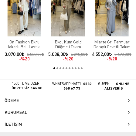
On Fashıon Ekru
Ekol Kum Gold
Miarte Gri Fermuar
Jakarlı Beli Lastikli
Düğmeli Takım
Detaylı Ceketli Takım
Takım
3.070,00
5.038,00
4.552,00
3.838,00
6.298,00
5.690,00
%20
%20
%20
1500 TL VE ÜZERİ
WHATSAPP HATTI -
0532
GÜVENLİ -
ONLINE
-
ÜCRETSİZ KARGO
668 67 73
ALIŞVERİŞ
ÖDEME
KURUMSAL
İLETİŞİM