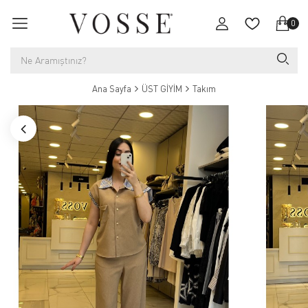
0
Ana Sayfa
ÜST GİYİM
Takım