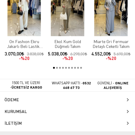
On Fashıon Ekru
Ekol Kum Gold
Miarte Gri Fermuar
Jakarlı Beli Lastikli
Düğmeli Takım
Detaylı Ceketli Takım
Takım
3.070,00
5.038,00
4.552,00
3.838,00
6.298,00
5.690,00
%20
%20
%20
1500 TL VE ÜZERİ
WHATSAPP HATTI -
0532
GÜVENLİ -
ONLINE
-
ÜCRETSİZ KARGO
668 67 73
ALIŞVERİŞ
ÖDEME
KURUMSAL
İLETİŞİM