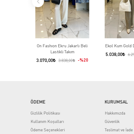
On Fashıon Ekru Jakarlı Beli
Ekol Kum Gold 
Lastikli Takım
5.038,00
6.2
3.070,00
%20
3.838,00
ÖDEME
KURUMSAL
Gizlilik Politikası
Hakkımızda
Kullanım Koşulları
Güvenlik
Ödeme Seçenekleri
Teslimat ve İade 