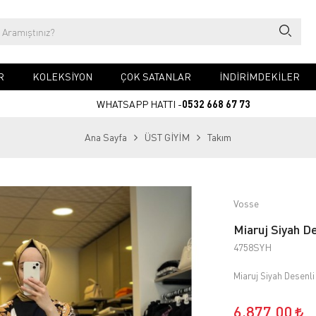
R
KOLEKSİYON
ÇOK SATANLAR
İNDİRİMDEKİLER
WHATSAPP HATTI -
0532 668 67 73
Ana Sayfa
ÜST GİYİM
Takım
Vosse
Miaruj Siyah D
4758SYH
Miaruj Siyah Desenl
6.877,00