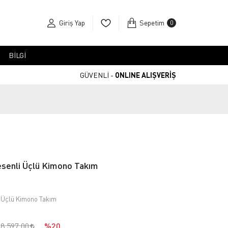
Giriş Yap
Sepetim
0
BİLGİ
GÜVENLİ -
ONLINE ALIŞVERİŞ
esenli Üçlü Kimono Takım
i Üçlü Kimono Takım
8.597,00
%20