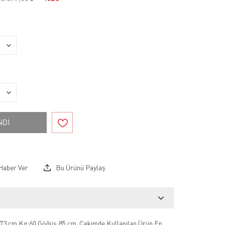
NDİ
Haber Ver
Bu Ürünü Paylaş
73 cm Kg:60 Göğüs:85 cm .Çekimde Kullanılan Ürün En