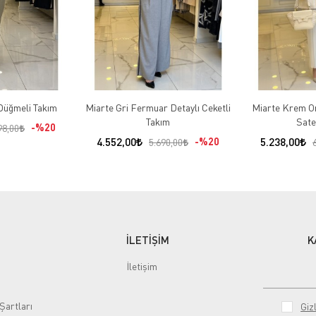
Düğmeli Takım
Miarte Gri Fermuar Detaylı Ceketli
Miarte Krem Or
Takım
Sate
%20
98,00
4.552,00
%20
5.238,00
5.690,00
İLETİŞİM
K
İletişim
Şartları
Gizl