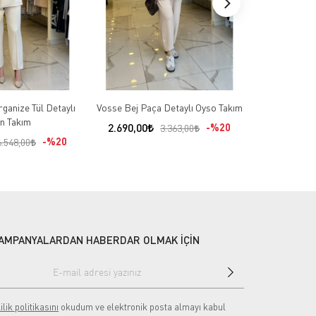
ganize Tül Detaylı
Vosse Bej Paça Detaylı Oyso Takım
Sİ Design Be
n Takım
İşl
2.690,00
%20
3.363,00
%20
5.451,00
6.548,00
AMPANYALARDAN HABERDAR OLMAK İÇİN
ilik politikasını
okudum ve elektronik posta almayı kabul