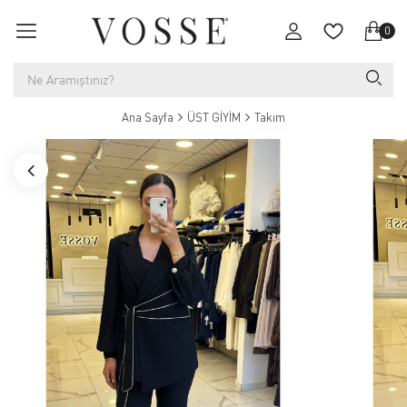
0
Ana Sayfa
ÜST GİYİM
Takım