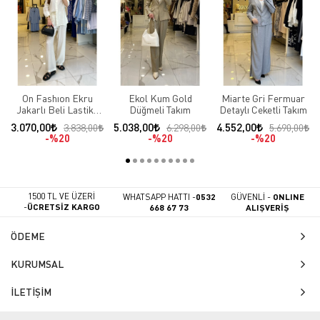
On Fashıon Ekru
Ekol Kum Gold
Miarte Gri Fermuar
Jakarlı Beli Lastikli
Düğmeli Takım
Detaylı Ceketli Takım
Takım
3.070,00
5.038,00
4.552,00
3.838,00
6.298,00
5.690,00
%20
%20
%20
1500 TL VE ÜZERİ
WHATSAPP HATTI -
0532
GÜVENLİ -
ONLINE
-
ÜCRETSİZ KARGO
668 67 73
ALIŞVERİŞ
ÖDEME
KURUMSAL
İLETİŞİM