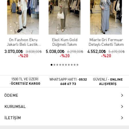
On Fashıon Ekru
Ekol Kum Gold
Miarte Gri Fermuar
Jakarlı Beli Lastikli
Düğmeli Takım
Detaylı Ceketli Takım
Takım
3.070,00
5.038,00
4.552,00
3.838,00
6.298,00
5.690,00
%20
%20
%20
1500 TL VE ÜZERİ
WHATSAPP HATTI -
0532
GÜVENLİ -
ONLINE
-
ÜCRETSİZ KARGO
668 67 73
ALIŞVERİŞ
ÖDEME
KURUMSAL
İLETİŞİM