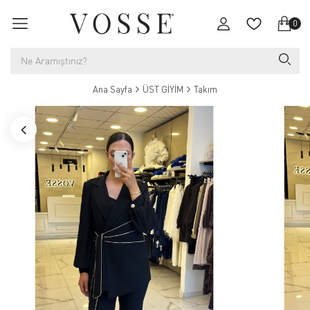
0
Ana Sayfa
ÜST GİYİM
Takım