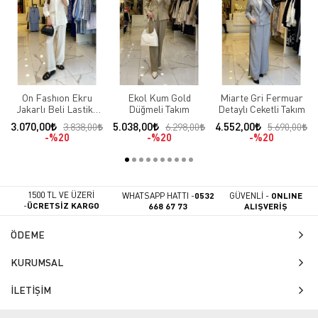
On Fashıon Ekru
Ekol Kum Gold
Miarte Gri Fermuar
Jakarlı Beli Lastikli
Düğmeli Takım
Detaylı Ceketli Takım
Takım
3.070,00
5.038,00
4.552,00
3.838,00
6.298,00
5.690,00
%20
%20
%20
1500 TL VE ÜZERİ
WHATSAPP HATTI -
0532
GÜVENLİ -
ONLINE
-
ÜCRETSİZ KARGO
668 67 73
ALIŞVERİŞ
ÖDEME
KURUMSAL
İLETİŞİM