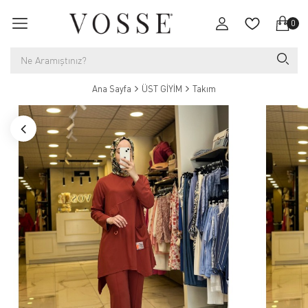
0
Ana Sayfa
ÜST GİYİM
Takım