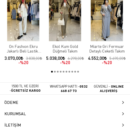
On Fashıon Ekru
Ekol Kum Gold
Miarte Gri Fermuar
Jakarlı Beli Lastikli
Düğmeli Takım
Detaylı Ceketli Takım
Takım
3.070,00
5.038,00
4.552,00
3.838,00
6.298,00
5.690,00
%20
%20
%20
1500 TL VE ÜZERİ
WHATSAPP HATTI -
0532
GÜVENLİ -
ONLINE
-
ÜCRETSİZ KARGO
668 67 73
ALIŞVERİŞ
ÖDEME
KURUMSAL
İLETİŞİM