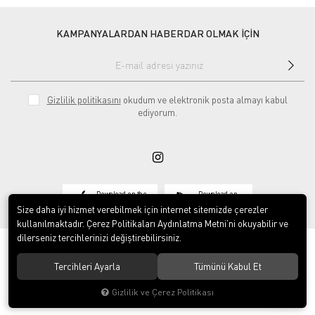
KAMPANYALARDAN HABERDAR OLMAK İÇİN
Gizlilik politikasını
okudum ve elektronik posta almayı kabul
ediyorum.
Download on the
Download on
App Store
Google play
Size daha iyi hizmet verebilmek için internet sitemizde çerezler
kullanılmaktadır. Çerez Politikaları Aydınlatma Metni’ni okuyabilir ve
dilerseniz tercihlerinizi değiştirebilirsiniz.
Tercihleri Ayarla
Tümünü Kabul Et
© 2020
Vosse Tekstil San ve Tic Ltd Şti
. Tüm hakları saklıdır.
Gizlilik ve Çerez Politikası