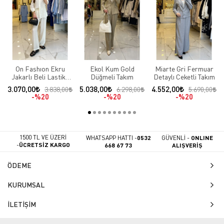
On Fashıon Ekru
Ekol Kum Gold
Miarte Gri Fermuar
Jakarlı Beli Lastikli
Düğmeli Takım
Detaylı Ceketli Takım
Takım
3.070,00
5.038,00
4.552,00
3.838,00
6.298,00
5.690,00
%20
%20
%20
1500 TL VE ÜZERİ
WHATSAPP HATTI -
0532
GÜVENLİ -
ONLINE
-
ÜCRETSİZ KARGO
668 67 73
ALIŞVERİŞ
ÖDEME
KURUMSAL
İLETİŞİM