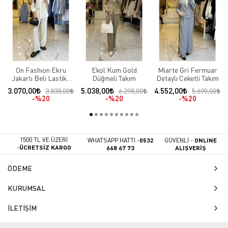
On Fashıon Ekru
Ekol Kum Gold
Miarte Gri Fermuar
Jakarlı Beli Lastikli
Düğmeli Takım
Detaylı Ceketli Takım
Takım
3.070,00
5.038,00
4.552,00
3.838,00
6.298,00
5.690,00
%20
%20
%20
1500 TL VE ÜZERİ
WHATSAPP HATTI -
0532
GÜVENLİ -
ONLINE
-
ÜCRETSİZ KARGO
668 67 73
ALIŞVERİŞ
ÖDEME
KURUMSAL
İLETİŞİM