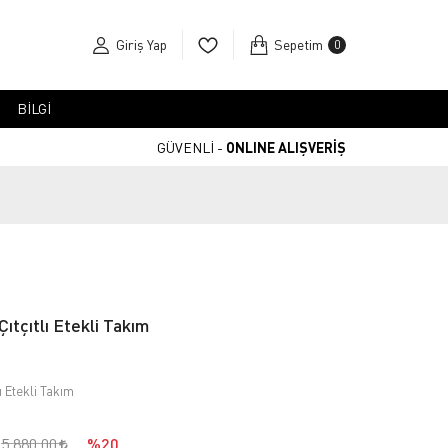
Giriş Yap
Sepetim
0
BİLGİ
GÜVENLİ -
ONLINE ALIŞVERİŞ
Çıtçıtlı Etekli Takım
lı Etekli Takım
5.880,00
%20