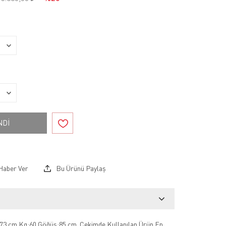
NDİ
Haber Ver
Bu Ürünü Paylaş
73 cm Kg:60 Göğüs:85 cm .Çekimde Kullanılan Ürün En