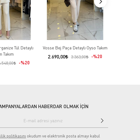
ganize Tül Detaylı
Vosse Bej Paça Detaylı Oyso Takım
Sİ Design Be
n Takım
İşl
2.690,00
%20
3.363,00
%20
5.451,00
6.548,00
AMPANYALARDAN HABERDAR OLMAK İÇİN
ilik politikasını
okudum ve elektronik posta almayı kabul