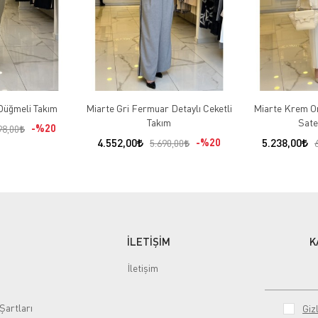
Düğmeli Takım
Miarte Gri Fermuar Detaylı Ceketli
Miarte Krem Or
Takım
Sate
%20
98,00
4.552,00
%20
5.238,00
5.690,00
İLETİŞİM
K
İletişim
Şartları
Gizl