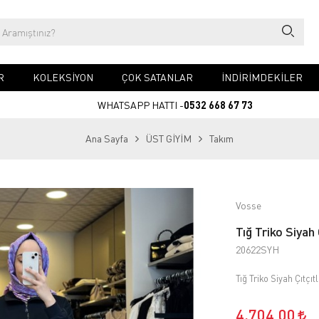
R
KOLEKSİYON
ÇOK SATANLAR
İNDİRİMDEKİLER
WHATSAPP HATTI -
0532 668 67 73
Ana Sayfa
ÜST GİYİM
Takım
Vosse
Tığ Triko Siyah 
20622SYH
Tığ Triko Siyah Çıtçıt
4.704,00