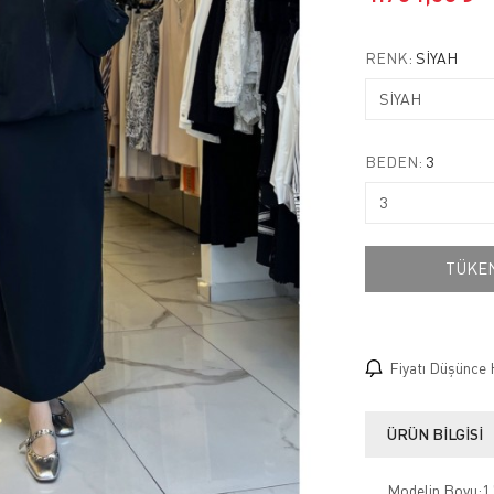
RENK:
SİYAH
BEDEN:
3
TÜKE
Fiyatı Düşünce 
ÜRÜN BILGISI
Modelin Boyu:1.