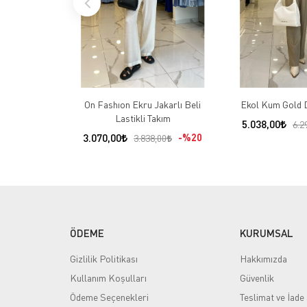
On Fashıon Ekru Jakarlı Beli
Ekol Kum Gold 
Lastikli Takım
5.038,00
6.2
3.070,00
%20
3.838,00
ÖDEME
KURUMSAL
Gizlilik Politikası
Hakkımızda
Kullanım Koşulları
Güvenlik
Ödeme Seçenekleri
Teslimat ve İade 