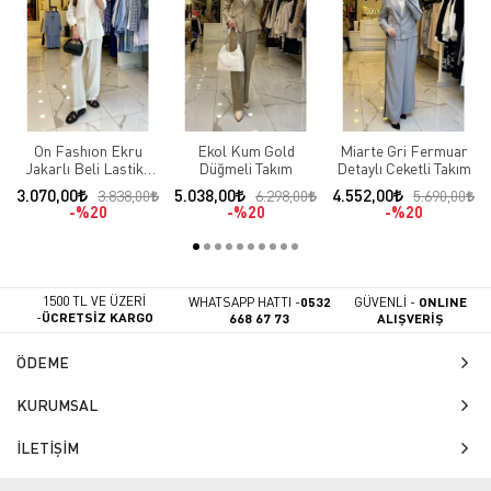
On Fashıon Ekru
Ekol Kum Gold
Miarte Gri Fermuar
Jakarlı Beli Lastikli
Düğmeli Takım
Detaylı Ceketli Takım
Takım
3.070,00
5.038,00
4.552,00
3.838,00
6.298,00
5.690,00
%20
%20
%20
1500 TL VE ÜZERİ
WHATSAPP HATTI -
0532
GÜVENLİ -
ONLINE
-
ÜCRETSİZ KARGO
668 67 73
ALIŞVERİŞ
ÖDEME
KURUMSAL
İLETİŞİM