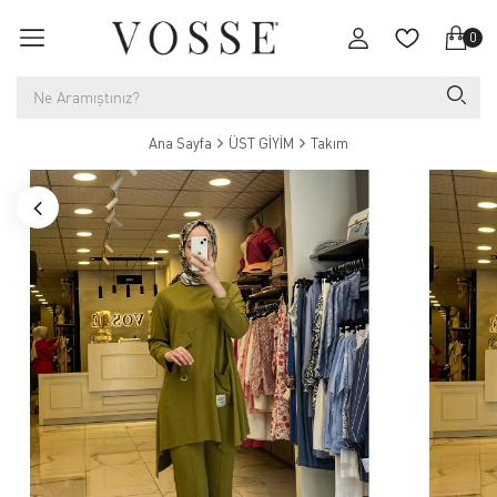
0
Ana Sayfa
ÜST GİYİM
Takım