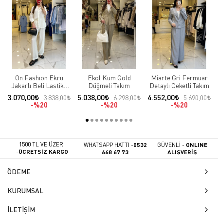
On Fashıon Ekru
Ekol Kum Gold
Miarte Gri Fermuar
Jakarlı Beli Lastikli
Düğmeli Takım
Detaylı Ceketli Takım
Takım
3.070,00
5.038,00
4.552,00
3.838,00
6.298,00
5.690,00
%20
%20
%20
1500 TL VE ÜZERİ
WHATSAPP HATTI -
0532
GÜVENLİ -
ONLINE
-
ÜCRETSİZ KARGO
668 67 73
ALIŞVERİŞ
ÖDEME
KURUMSAL
İLETİŞİM