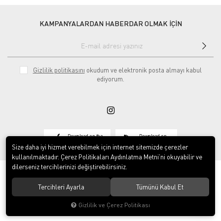
KAMPANYALARDAN HABERDAR OLMAK İÇİN
Gizlilik politikasını
okudum ve elektronik posta almayı kabul
ediyorum.
Download on the
Download on
App Store
Google play
Size daha iyi hizmet verebilmek için internet sitemizde çerezler
kullanılmaktadır. Çerez Politikaları Aydınlatma Metni’ni okuyabilir ve
dilerseniz tercihlerinizi değiştirebilirsiniz.
Tercihleri Ayarla
Tümünü Kabul Et
© 2020
Vosse Tekstil San ve Tic Ltd Şti
. Tüm hakları saklıdır.
Gizlilik ve Çerez Politikası