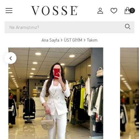
0
Ana Sayfa
ÜST GİYİM
Takım