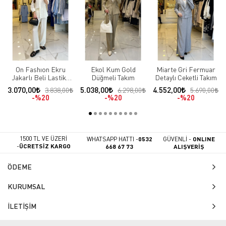
On Fashıon Ekru
Ekol Kum Gold
Miarte Gri Fermuar
Jakarlı Beli Lastikli
Düğmeli Takım
Detaylı Ceketli Takım
Takım
3.070,00
5.038,00
4.552,00
3.838,00
6.298,00
5.690,00
%20
%20
%20
1500 TL VE ÜZERİ
WHATSAPP HATTI -
0532
GÜVENLİ -
ONLINE
-
ÜCRETSİZ KARGO
668 67 73
ALIŞVERİŞ
ÖDEME
KURUMSAL
İLETİŞİM