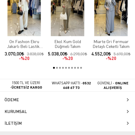
On Fashıon Ekru
Ekol Kum Gold
Miarte Gri Fermuar
Jakarlı Beli Lastikli
Düğmeli Takım
Detaylı Ceketli Takım
Takım
3.070,00
5.038,00
4.552,00
3.838,00
6.298,00
5.690,00
%20
%20
%20
1500 TL VE ÜZERİ
WHATSAPP HATTI -
0532
GÜVENLİ -
ONLINE
-
ÜCRETSİZ KARGO
668 67 73
ALIŞVERİŞ
ÖDEME
KURUMSAL
İLETİŞİM