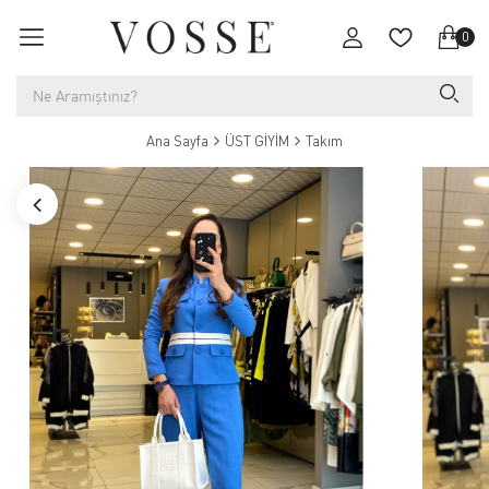
0
Ana Sayfa
ÜST GİYİM
Takım