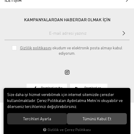
İLETİŞİM
KAMPANYALARDAN HABERDAR OLMAK İÇİN
Gizlilik politikasını
okudum ve elektronik posta almayı kabul
ediyorum.
Download on the
Download on
App Store
Google play
Size daha iyi hizmet verebilmek için internet sitemizde çerezler
kullanılmaktadır. Çerez Politikaları Aydınlatma Metni’ni okuyabilir ve
dilerseniz tercihlerinizi değiştirebilirsiniz.
Tercihleri Ayarla
Tümünü Kabul Et
© 2020
Vosse Tekstil San ve Tic Ltd Şti
. Tüm hakları saklıdır.
Gizlilik ve Çerez Politikası