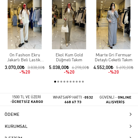
On Fashıon Ekru
Ekol Kum Gold
Miarte Gri Fermuar
Jakarlı Beli Lastikli
Düğmeli Takım
Detaylı Ceketli Takım
Takım
3.070,00
5.038,00
4.552,00
3.838,00
6.298,00
5.690,00
%20
%20
%20
1500 TL VE ÜZERİ
WHATSAPP HATTI -
0532
GÜVENLİ -
ONLINE
-
ÜCRETSİZ KARGO
668 67 73
ALIŞVERİŞ
ÖDEME
KURUMSAL