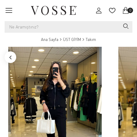
0
Ana Sayfa
ÜST GİYİM
Takım