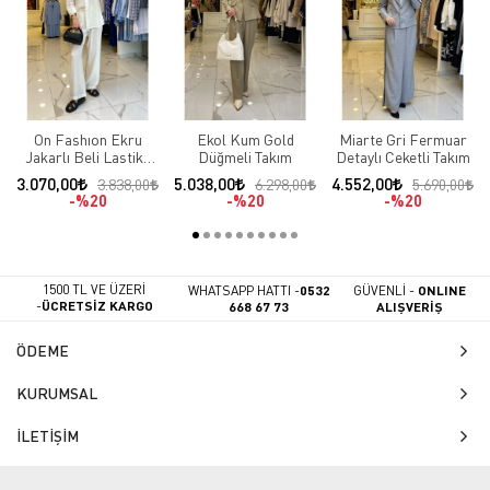
On Fashıon Ekru
Ekol Kum Gold
Miarte Gri Fermuar
Jakarlı Beli Lastikli
Düğmeli Takım
Detaylı Ceketli Takım
Takım
3.070,00
5.038,00
4.552,00
3.838,00
6.298,00
5.690,00
%20
%20
%20
1500 TL VE ÜZERİ
WHATSAPP HATTI -
0532
GÜVENLİ -
ONLINE
-
ÜCRETSİZ KARGO
668 67 73
ALIŞVERİŞ
ÖDEME
KURUMSAL
İLETİŞİM