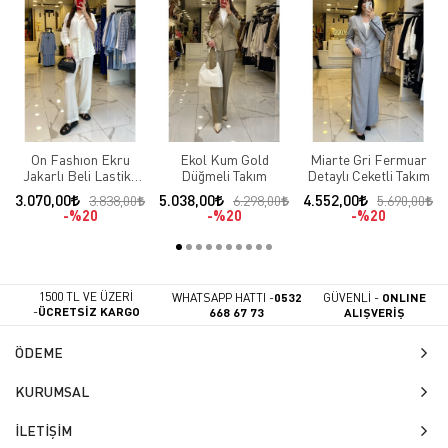
On Fashıon Ekru
Ekol Kum Gold
Miarte Gri Fermuar
Jakarlı Beli Lastikli
Düğmeli Takım
Detaylı Ceketli Takım
Takım
3.070,00
5.038,00
4.552,00
3.838,00
6.298,00
5.690,00
%20
%20
%20
1500 TL VE ÜZERİ
WHATSAPP HATTI -
0532
GÜVENLİ -
ONLINE
-
ÜCRETSİZ KARGO
668 67 73
ALIŞVERİŞ
ÖDEME
KURUMSAL
İLETİŞİM