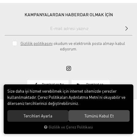
KAMPANYALARDAN HABERDAR OLMAK İÇİN
Gizlilik politikasını
okudum ve elektronik posta almayı kabul
ediyorum.
Download on the
Download on
App Store
Google play
Size daha iyi hizmet verebilmek için internet sitemizde çerezler
kullanılmaktadır. Çerez Politikaları Aydınlatma Metni’ni okuyabilir ve
dilerseniz tercihlerinizi değiştirebilirsiniz.
Tercihleri Ayarla
Tümünü Kabul Et
© 2020
Vosse Tekstil San ve Tic Ltd Şti
. Tüm hakları saklıdır.
Gizlilik ve Çerez Politikası