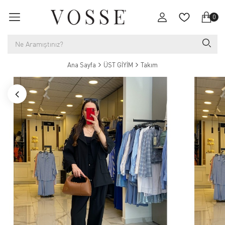
0
Ana Sayfa
ÜST GİYİM
Takım