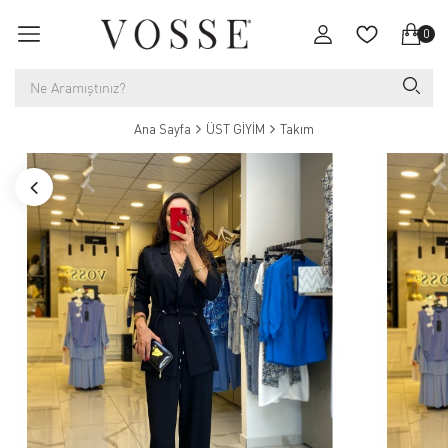
0
Ana Sayfa
ÜST GİYİM
Takım