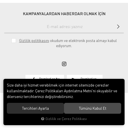
KAMPANYALARDAN HABERDAR OLMAK İÇİN
Gizlilik politikasını
okudum ve elektronik posta almayı kabul
ediyorum.
Download on the
Download on
App Store
Google play
Size daha iyi hizmet verebilmek için internet sitemizde çerezler
kullanılmaktadır. Çerez Politikaları Aydınlatma Metni’ni okuyabilir ve
dilerseniz tercihlerinizi değiştirebilirsiniz.
Tercihleri Ayarla
Tümünü Kabul Et
© 2020
Vosse Tekstil San ve Tic Ltd Şti
. Tüm hakları saklıdır.
Gizlilik ve Çerez Politikası