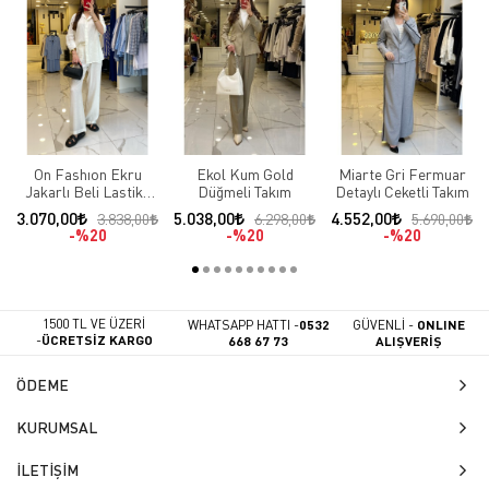
On Fashıon Ekru
Ekol Kum Gold
Miarte Gri Fermuar
Jakarlı Beli Lastikli
Düğmeli Takım
Detaylı Ceketli Takım
Takım
3.070,00
5.038,00
4.552,00
3.838,00
6.298,00
5.690,00
%20
%20
%20
1500 TL VE ÜZERİ
WHATSAPP HATTI -
0532
GÜVENLİ -
ONLINE
-
ÜCRETSİZ KARGO
668 67 73
ALIŞVERİŞ
ÖDEME
KURUMSAL
İLETİŞİM