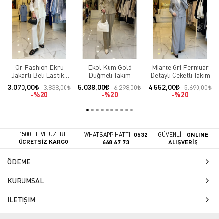
On Fashıon Ekru
Ekol Kum Gold
Miarte Gri Fermuar
Jakarlı Beli Lastikli
Düğmeli Takım
Detaylı Ceketli Takım
Takım
3.070,00
5.038,00
4.552,00
3.838,00
6.298,00
5.690,00
%20
%20
%20
1500 TL VE ÜZERİ
WHATSAPP HATTI -
0532
GÜVENLİ -
ONLINE
-
ÜCRETSİZ KARGO
668 67 73
ALIŞVERİŞ
ÖDEME
KURUMSAL
İLETİŞİM